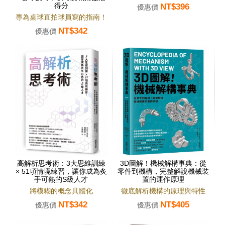
得分
NT$396
蘚。
優惠價
專為桌球直拍球員寫的指南！
NT$342
優惠價
高解析思考術：3大思維訓練
3D圖解！機械解構事典：從
× 51項情境練習，讓你成為炙
零件到機構，完整解說機械裝
手可熱的S級人才
置的運作原理
將模糊的概念具體化
徹底解析機構的原理與特性
NT$342
NT$405
優惠價
優惠價