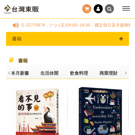
2-25778878，(一)~(五)09:00~18:00，國定假日及非服
書籍
書籍
本月新書
生活休閒
飲食料理
商業理財
旅