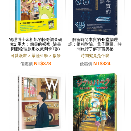
物理博士金相旭的怪奇調查研
解密時間本質的45堂物理
究2 重力：幽靈的祕密 (隨書
課：從相對論、量子跳躍、時
附贈物理原形收藏閃卡1張)
間旅行了解宇宙奧祕
可愛漫畫 × 嚴謹科學 × 啟發
時間究竟是什麼
NT$378
NT$324
思考
優惠價
優惠價