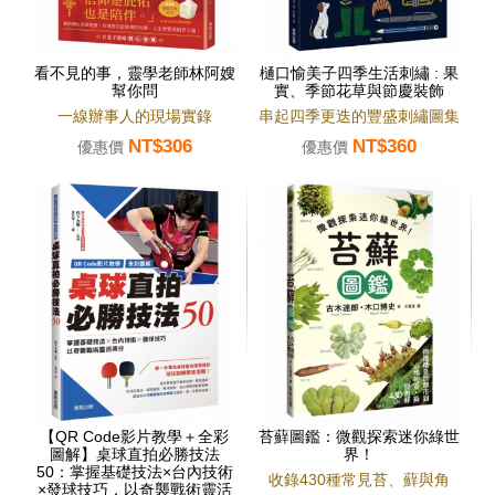
看不見的事，靈學老師林阿嫂
樋口愉美子四季生活刺繡 : 果
幫你問
實、季節花草與節慶裝飾
一線辦事人的現場實錄
串起四季更迭的豐盛刺繡圖集
NT$306
NT$360
優惠價
優惠價
【QR Code影片教學＋全彩
苔蘚圖鑑：微觀探索迷你綠世
圖解】桌球直拍必勝技法
界！
50：掌握基礎技法×台內技術
收錄430種常見苔、蘚與角
×發球技巧，以奇襲戰術靈活