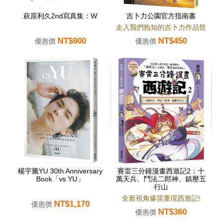
萩原利久2nd寫真集：W
吉卜力公園官方指南書
走入我們熟知的吉卜力作品世
NT$900
NT$450
界！
優惠價
優惠價
楊宇騰YU 30th Anniversary
賽雷三分鐘漫畫西遊記2：十
Book「vs YU」
萬天兵、鬥法二郎神、鎮壓五
行山
全新視角爆笑重現西遊記!
NT$1,170
優惠價
NT$360
優惠價