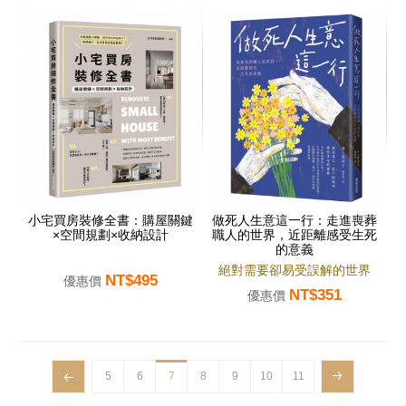
小宅買房裝修全書：購屋關鍵
做死人生意這一行：走進喪葬
×空間規劃×收納設計
職人的世界，近距離感受生死
的意義
絕對需要卻易受誤解的世界
NT$495
優惠價
NT$351
優惠價
5
6
7
8
9
10
11