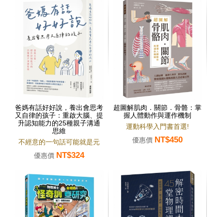
爸媽有話好好說，養出會思考
超圖解肌肉．關節．骨骼：掌
又自律的孩子：重啟大腦、提
握人體動作與運作機制
升認知能力的25種親子溝通
運動科學入門書首選!
思維
NT$450
優惠價
不經意的一句話可能就是元
NT$324
兇!!
優惠價