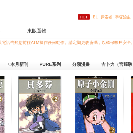
BL
探索者
手塚治虫
籍
東販選物
電話告知您前往ATM操作任何動作。請定期更改密碼，以確保帳戶安全。
本月新刊
PURE系列
分類漫畫
吉卜力（宮﨑駿