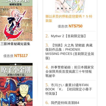
難以承受的悸動是戀愛嗎？ 5 特
裝版
NT$750
優惠價
Myther 2【首刷限定版】
三眼神童秘藏短篇集
【預購】火之鳥 望鄉篇 典藏
復刻作品集：PHOENIX
MISSING PIECES (首刷限定盒裝
NT$117
優惠價
版)
外事警察祕錄：前日本國家安
全保障局長首度揭露三十年情報
戰祕辛
市川けい 畫業10週年FAN
BOOK 「K」 【初回限定小冊子
特装版】
我們是特殊清潔師4