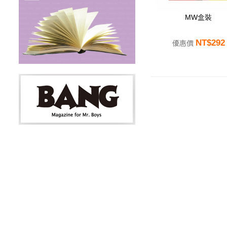
MW盒裝
NT$292
優惠價