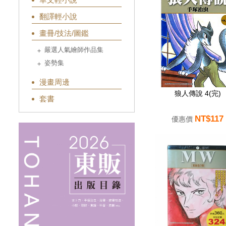
翻譯輕小說
畫冊/技法/圖鑑
嚴選人氣繪師作品集
姿勢集
漫畫周邊
狼人傳說 4(完)
套書
NT$117
優惠價