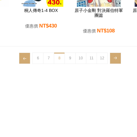
桐人傳奇1-4 BOX
原子小金剛 對決羅伯特軍
原
團篇
NT$430
優惠價
NT$108
優惠價
6
7
8
9
10
11
12