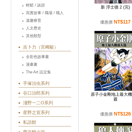
輕鬆 / 詼諧
新 浮士德 2 (完)
寫實故事 / 職場 / 職人
溫馨療育
NT$117
優惠價
人文歷史
其他類型
吉卜力（宮﨑駿）
全彩色故事書
漫畫書
The Art 設定集
手塚治虫系列
谷口治郎系列
原子小金剛地上最大機
篇
淺野一二O系列
星野之宣系列
NT$126
優惠價
私語館
華文輕小說