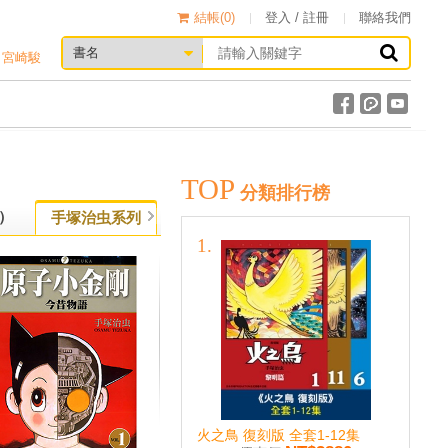
結帳(
0
)
登入 / 註冊
聯絡我們
宮崎駿
TOP
分類排行榜
）
谷口治郎系列
淺野一二O系列
手塚治虫系列
火之鳥 復刻版 全套1-12集