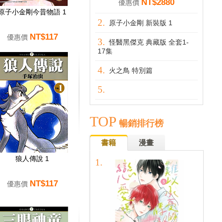
NT$2880
優惠價
原子小金剛今昔物語 1
原子小金剛 新裝版 1
NT$117
優惠價
怪醫黑傑克 典藏版 全套1-
17集
火之鳥 特別篇
TOP
暢銷排行榜
書籍
漫畫
狼人傳說 1
NT$117
優惠價