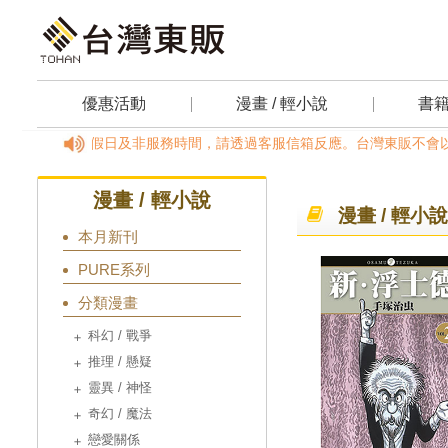
優惠活動
漫畫 / 輕小說
書
00~18:00，國定假日及非服務時間，請透過客服信箱反應。台灣東販不會以
漫畫 / 輕小說
漫畫 / 輕小說
本月新刊
PURE系列
分類漫畫
科幻 / 戰爭
推理 / 懸疑
靈異 / 神怪
奇幻 / 魔法
戀愛關係