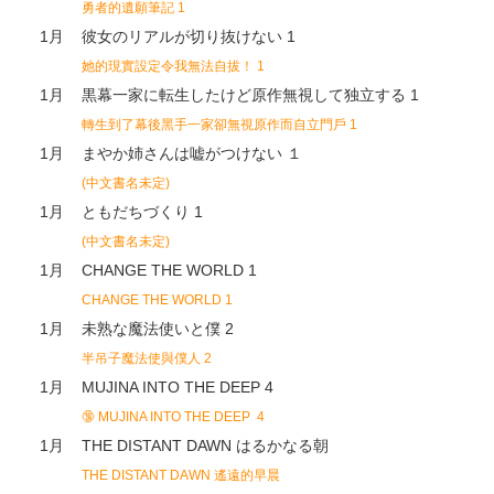
勇者的遺願筆記 1
1月
彼女のリアルが切り抜けない 1
她的現實設定令我無法自拔！ 1
1月
黒幕一家に転生したけど原作無視して独立する 1
轉生到了幕後黑手一家卻無視原作而自立門戶 1
1月
まやか姉さんは嘘がつけない １
(中文書名未定)
1月
ともだちづくり 1
(中文書名未定)
1月
CHANGE THE WORLD 1
CHANGE THE WORLD 1
1月
未熟な魔法使いと僕 2
半吊子魔法使與僕人 2
1月
MUJINA INTO THE DEEP 4
🔞
MUJINA INTO THE DEEP 4
1月
THE DISTANT DAWN はるかなる朝
THE DISTANT DAWN 遙遠的早晨