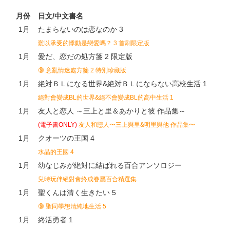
月份
日文/中文書名
1月
たまらないのは恋なのか 3
難以承受的悸動是戀愛嗎？ 3 首刷限定版
1月
愛だ、恋だの処方箋 2 限定版
🔞 意亂情迷處方箋 2 特別珍藏版
1月
絶対ＢＬになる世界&絶対ＢＬにならない高校生活 1
絕對會變成BL的世界&絕不會變成BL的高中生活 1
1月
友人と恋人 ～三上と里＆あかりと彼 作品集～
(電子書ONLY)
友人和戀人〜三上與里&明里與他 作品集〜
1月
クオーツの王国 4
水晶的王國 4
1月
幼なじみが絶対に結ばれる百合アンソロジー
兒時玩伴絕對會終成眷屬百合精選集
1月
聖くんは清く生きたい 5
🔞
聖同學想清純地生活 5
1月
終活勇者 1