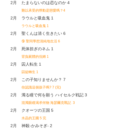
2月
たまらないのは恋なのか 4
難以承受的悸動是戀愛嗎？4
2月
ラウルと吸血鬼 1
ラウルと吸血鬼 1
2月
聖くんは清く生きたい 6
🔞
聖同學想清純地生活 6
2月
死体担ぎのネム 1
背負屍體的倪姆 1
2月
囚人転生 1
囚徒轉生 1
2月
この子知りませんか？ 7
你認識這個孩子嗎? 7 (完)
2月
濁る瞳で何を願う ハイセルク戦記 3
混濁眼瞳渴求何物 海瑟爾克戰記 3
2月
クオーツの王国 5
水晶的王國 5 完
2月
神殺-かみそぎ- 2