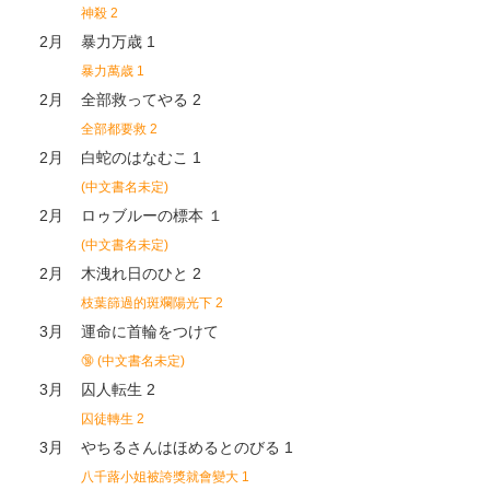
神殺 2
2月
暴力万歳 1
暴力萬歳 1
2月
全部救ってやる 2
全部都要救 2
2月
白蛇のはなむこ 1
(中文書名未定)
2月
ロゥブルーの標本 １
(中文書名未定)
2月
木洩れ日のひと 2
枝葉篩過的斑斕陽光下 2
3月
運命に首輪をつけて
🔞
(中文書名未定)
3月
囚人転生 2
囚徒轉生 2
3月
やちるさんはほめるとのびる 1
八千蕗小姐被誇獎就會變大 1