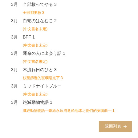
3月
全部救ってやる 3
全部都要救 3
3月
白蛇のはなむこ 2
(中文書名未定)
3月
BFF 1
(中文書名未定)
3月
運命の人に出会う話 1
(中文書名未定)
3月
木洩れ日のひと 3
枝葉篩過的斑斕陽光下 3
3月
ミッドナイトブルー
(中文書名未定)
3月
絶滅動物物語 1
滅絕動物物語―獻給永遠消逝於地球之物們的安魂曲― 1
返回列表