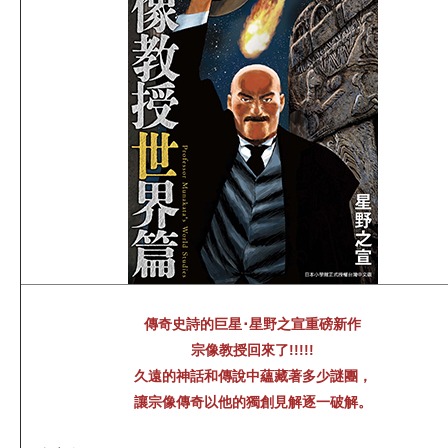
傳奇史詩的巨星･星野之宣重磅新作
宗像教授回來了
!!!!!
久遠的神話和傳說中蘊藏著多少謎團，
讓宗像傳奇以他的獨創見解逐一破解。