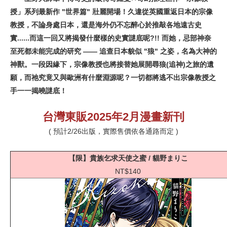
授」系列最新作 "世界篇" 壯麗開場！久違從英國重返日本的宗像
教授，不論身處日本，還是海外仍不忘醉心於推敲各地遠古史
實......而這一回又將揭發什麼樣的史實謎底呢?!! 而她，忌部神奈
至死都未能完成的研究 —— 追查日本貌似 "狼" 之姿，名為大神的
神獸。一段因緣下，宗像教授也將接替她展開尋狼(追神)之旅的遺
願，而祂究竟又與歐洲有什麼淵源呢？一切都將逃不出宗像教授之
手一一揭曉謎底！
台灣東販2025年2月漫畫新刊
( 預計2/26出版，實際售價依各通路而定 )
【限】貴族乞求天使之蜜
/ 貓野まりこ
NT$140