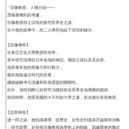
「宗像教授」人物介紹───
憑藉著獨到的考據，
宗像教授持之以恆的探究世界史之謎。
在今後的故事中，此二人將與他結下深切的緣分。
【宗像傳奇】
在東亞文化大學教授民俗學，
長年研究流傳在日本各地的神話、傳說之謎以及其由來。
他有著奔放的想像力和行動力，
樂於推敲遠古時代的史實，
總能破解考古證據和民俗課題的關聯性。
此外，他特別醉心於研究冶鐵技術在世界各地傳播的蹤跡。
前段時間，他受英國的大不列顛大學之邀，前去擔任客座教授。
【忌部神奈】
捷一郎之妹。她知識廣博，從歷史、女性史到溫泉評論都有涉略
，研究頗豐。起初視宗像教授為學術上的勁敵，因緣際會的幾次