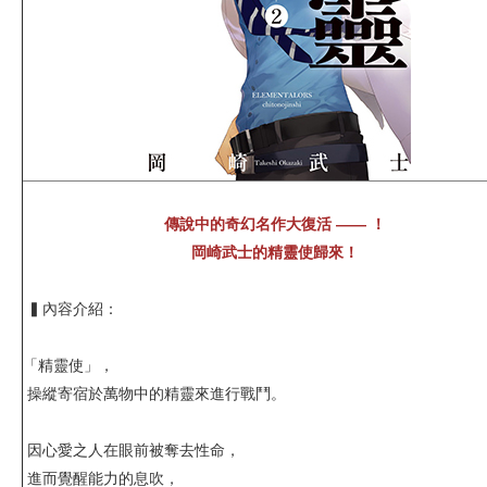
傳說中的奇幻名作大復活
—
—
！
岡崎武士的精靈使歸來！
▍內容介紹：
「精靈使」，
操縱寄宿於萬物中的精靈來進行戰鬥。
因心愛之人在眼前被奪去性命，
進而覺醒能力的息吹，