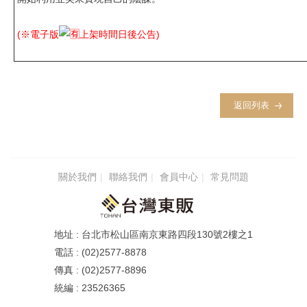
(※電子版
上架時間日後公告)
返回列表
關於我們
聯絡我們
會員中心
常見問題
台北市松山區南京東路四段130號2樓之1
(02)2577-8878
(02)2577-8896
23526365