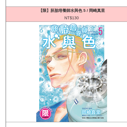
【限】胚胎培養師水與色 5
/ 岡崎真里
NT$130