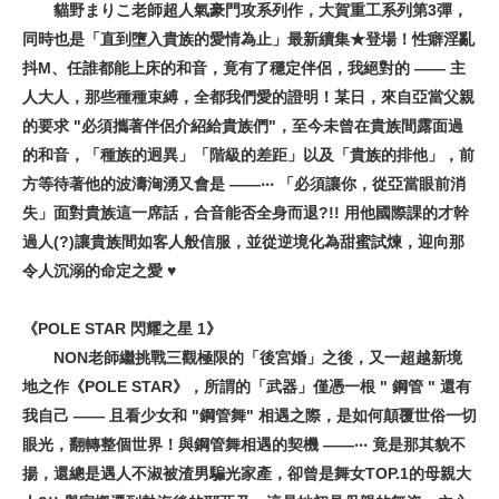
貓野まりこ老師超人氣豪門攻系列作，大賀重工系列第3彈，
同時也是「直到墮入貴族的愛情為止」最新續集★登場！性癖淫亂
抖M、任誰都能上床的和音，竟有了穩定伴侶，我絕對的 —— 主
人大人，那些種種束縛，全都我們愛的證明！某日，來自亞當父親
的要求 "必須攜著伴侶介紹給貴族們"，至今未曾在貴族間露面過
的和音，「種族的迥異」「階級的差距」以及「貴族的排他」，前
方等待著他的波濤洶湧又會是 ——‧‧‧ 「必須讓你，從亞當眼前消
失」面對貴族這一席話，合音能否全身而退?!! 用他國際課的才幹
過人(?)讓貴族間如客人般信服，並
從逆境化為甜蜜試煉，迎向那
令人沉溺的命定之愛 ♥
《POLE STAR 閃耀之星 1》
NON老師繼挑戰三觀極限的「後宮婚」之後，又一超越新境
地之作《POLE STAR》，所謂的「武器」僅憑一根 " 鋼管 " 還有
我自己 —— 且看少女和 "鋼管舞" 相遇之際，是如何顛覆世俗一切
眼光，翻轉整個世界！與鋼管舞相遇的契機 ——‧‧‧ 竟是那其貌不
揚，還總是遇人不淑被渣男騙光家產，卻曾是舞女TOP.1的母親大