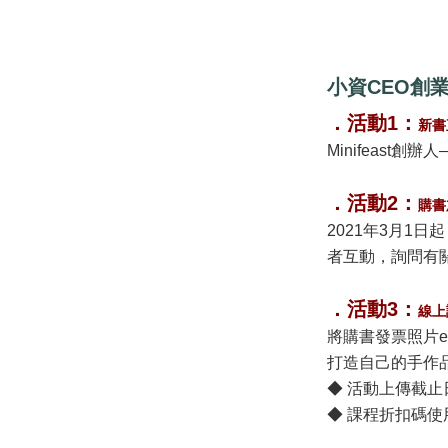
小資CEO創
．活動1：
新書
Minifeast創
．活動2：
購書
2021年3月1日
者互動，詢問有
．活動3：
線上
將購書發票照片em
打造自己的手作
◆ 活動上傳截止日：
◆ 課程折扣碼使用