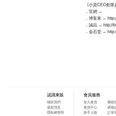
《小資CEO創
．官網 →
．博客來 →
http
．誠品 → http://bi
．金石堂 → http://
認識東販
會員服務
關於我們
加入會員
聯絡
最新消息
會員中心
購物
隱私權聲明
新手上路
訂單