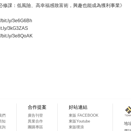
業必修課：低風險、高幸福感致富術，興趣也能成為獲利事業》
://bit.ly/3e6G6Bh
t.ly/3kG3ZAS
bit.ly/3e8QoAK
合作提案
好站連結
我們
廣告刊登
東販 FACEBOOK
須知
異業合作
東販Youtube
查詢
團購專區
東販噗浪