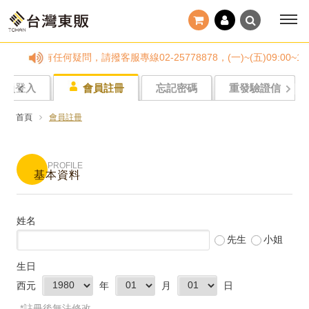
 若訂單有任何疑問，請撥客服專線02-25778878，(一)~(五)09
會員登入
會員註冊
忘記密碼
重發驗證信
首頁
會員註冊
PROFILE
基本資料
姓名
先生
小姐
生日
西元
年
月
日
*註冊後無法修改