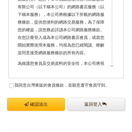
有限公司（以下稱本公司）的網路書店服務（以
下稱本服務），本公司將根據以下所載的網路服
務條款，提供您便利的網路交易服務，為了保障
您的權益，請您務必詳讀本公司網路服務條款。
在您註冊登入成為本公司網路書店會員，或當您
開始實際使用本服務，均視為您已經閱讀、瞭解
並同意接受網路服務條款的所有內容。
為維護您會員及交易資料的安全性，本公司將視
情況，並在合法範圍內隨時調整網路服務條款。
由於網路書店會員人數眾多，本公司將不會另行
我同意台灣東販的會員條款，並願意遵守會員守則。
通知，所有您參與或使用本公司相關活動或服
務，與本公司間所生的權利義務關係，均以當時
最後修訂的網路服務條款內容為依據。如果您在
確認送出
返回登入
本公司網路服務條款修改公告後仍繼續使用本服
務，視為您同意修改後的條款。
若您未滿二十歲，或為法令規定未具備完全行為